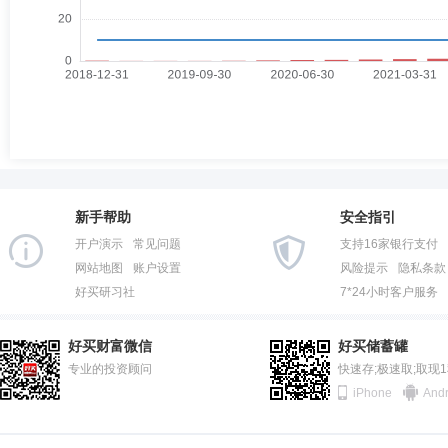
新手帮助
安全指引
开户演示
常见问题
支持16家银行支付
网站地图
账户设置
风险提示
隐私条款
好买研习社
7*24小时客户服务
好买财富微信
好买储蓄罐
专业的投资顾问
快速存;极速取;取现
iPhone
Andr