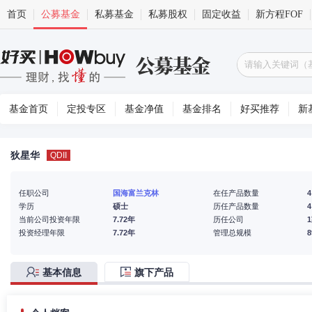
首页
公募基金
私募基金
私募股权
固定收益
新方程FOF
基金首页
定投专区
基金净值
基金排名
好买推荐
新
狄星华
QDII
任职公司
国海富兰克林
在任产品数量
4
学历
硕士
历任产品数量
4
当前公司投资年限
7.72年
历任公司
投资经理年限
7.72年
管理总规模
基本信息
旗下产品