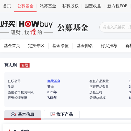
首页
公募基金
私募基金
私募股权
固定收益
新方程FOF
基金首页
定投专区
基金净值
基金排名
好买推荐
新
莫志刚
偏股
任职公司
鑫元基金
在任产品数量
1
学历
硕士
历任产品数量
3
当前公司投资年限
0.78年
历任公司
投资经理年限
7.56年
管理总规模
基本信息
旗下产品