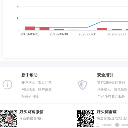
新手帮助
安全指引
开户演示
常见问题
支持16家银行支付
网站地图
账户设置
风险提示
隐私条款
好买研习社
7*24小时客户服务
好买财富微信
好买储蓄罐
专业的投资顾问
快速存;极速取;取现
iPhone
Andr