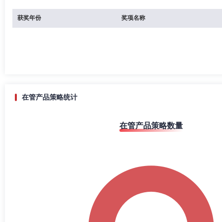
获奖年份
奖项名称
在管产品策略统计
在管产品策略数量