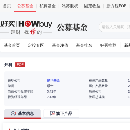
首页
公募基金
私募基金
私募股权
固定收益
新方程FOF
基金首页
定投专区
基金净值
基金排名
好买推荐
新
郑科
FOF
任职公司
鹏华基金
在任产品数量
1
学历
硕士
历任产品数量
2
当前公司投资年限
3.41年
历任公司
投资经理年限
7.42年
管理总规模
基本信息
旗下产品