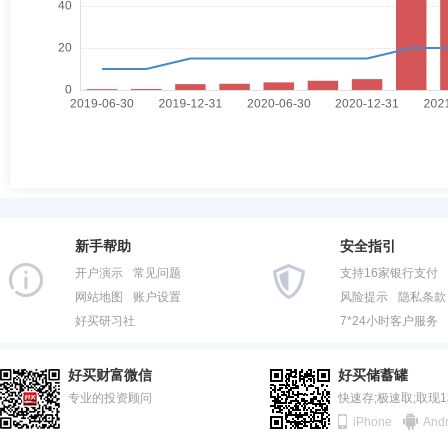
新手帮助
安全指引
开户演示
常见问题
支持16家银行支付
网站地图
账户设置
风险提示
隐私条款
好买研习社
7*24小时客户服务
好买财富微信
好买储蓄罐
专业的投资顾问
快速存;极速取;取现
iPhone
Andr