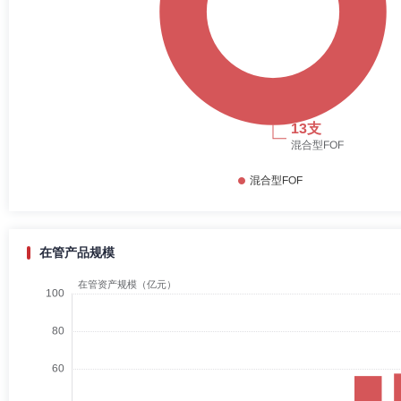
在管产品规模