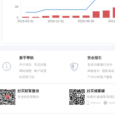
新手帮助
安全指引
开户演示
常见问题
支持16家银行支付
网站地图
账户设置
风险提示
隐私条款
好买研习社
7*24小时客户服务
好买财富微信
好买储蓄罐
专业的投资顾问
快速存;极速取;取现
iPhone
Andr