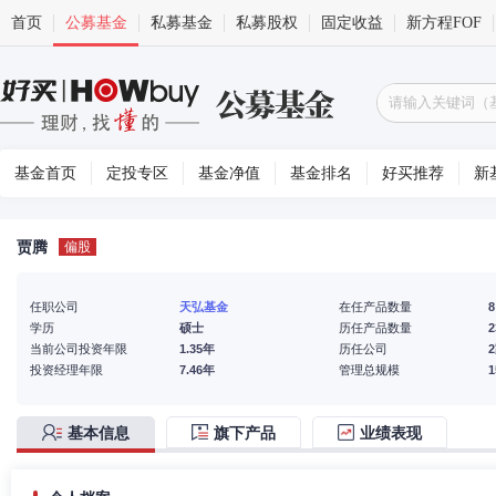
首页
公募基金
私募基金
私募股权
固定收益
新方程FOF
基金首页
定投专区
基金净值
基金排名
好买推荐
新
贾腾
偏股
任职公司
天弘基金
在任产品数量
8
学历
硕士
历任产品数量
2
当前公司投资年限
1.35年
历任公司
投资经理年限
7.46年
管理总规模
基本信息
旗下产品
业绩表现