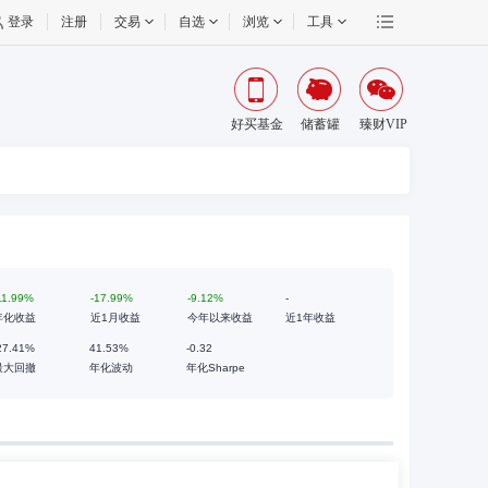
登录
注册
交易
自选
浏览
工具
好买基金
储蓄罐
臻财VIP
11.99%
-17.99%
-9.12%
-
年化收益
近1月收益
今年以来收益
近1年收益
27.41%
41.53%
-0.32
最大回撤
年化波动
年化Sharpe