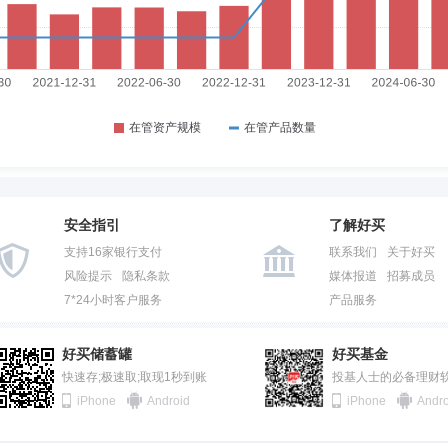
安全指引
了解好买
支持16家银行支付
联系我们
关于好买
风险提示
隐私条款
媒体报道
招募成员
7*24小时客户服务
产品服务
好买储蓄罐
好买基金
快速存;极速取;取现1秒到账
投基人士的必备理财
iPhone
Android
iPhone
Andro