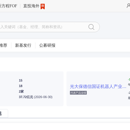
新方程FOF
直投海外
推荐
新基发行
公募研报
-
15
光大保德信国证机器人产业指数发起式A
18
2家
-
代表产品业绩
37.72亿元
(2026-06-30)
现