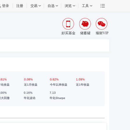
登录
注册
交易
自选
浏览
工具
好买基金
储蓄罐
臻财VIP
.61%
0.08%
0.62%
1.09%
年化收益
近1月收益
今年以来收益
近1年收益
.00%
0.16%
7.13
最大回撤
年化波动
年化Sharpe