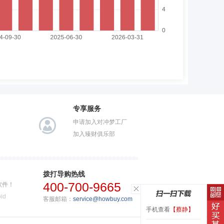
专享服务
申请加入对冲梦工厂
加入臻财俱乐部
拨打导购热线
400-700-9665
软件！
id
客服邮箱：
service@howbuy.com
手机查看
【蔡静】