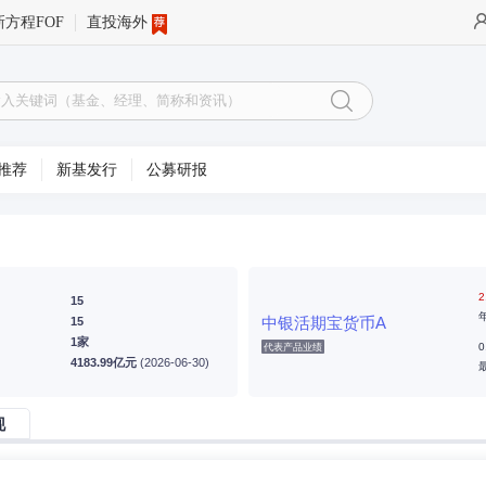
新方程FOF
直投海外
推荐
新基发行
公募研报
2
15
中银活期宝货币A
15
1家
0
代表产品业绩
4183.99亿元
(2026-06-30)
现