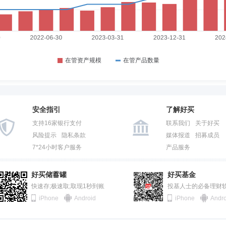
安全指引
了解好买
支持16家银行支付
联系我们
关于好买
风险提示
隐私条款
媒体报道
招募成员
7*24小时客户服务
产品服务
好买储蓄罐
好买基金
快速存;极速取;取现1秒到账
投基人士的必备理财
iPhone
Android
iPhone
Andro