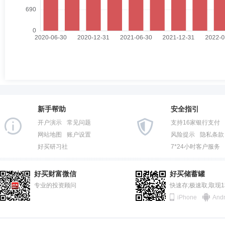
新手帮助
安全指引
开户演示
常见问题
支持16家银行支付
网站地图
账户设置
风险提示
隐私条款
好买研习社
7*24小时客户服务
好买财富微信
好买储蓄罐
专业的投资顾问
快速存;极速取;取现
iPhone
Andr