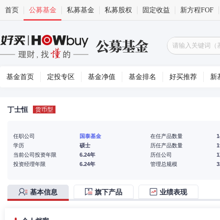
首页
公募基金
私募基金
私募股权
固定收益
新方程FOF
基金首页
定投专区
基金净值
基金排名
好买推荐
新
丁士恒
货币型
任职公司
国泰基金
在任产品数量
1
学历
硕士
历任产品数量
1
当前公司投资年限
6.24年
历任公司
投资经理年限
6.24年
管理总规模
基本信息
旗下产品
业绩表现