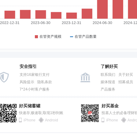
安全指引
了解好买
支持16家银行支付
联系我们
关于好买
风险提示
隐私条款
媒体报道
招募成员
7*24小时客户服务
产品服务
好买储蓄罐
好买基金
快速存;极速取;取现1秒到账
投基人士的必备理财
iPhone
Android
iPhone
Andro