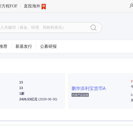
新方程FOF
直投海外
推荐
新基发行
公募研报
2
13
鹏华添利宝货币A
13
1家
0
代表产品业绩
2426.53亿元
(2026-06-30)