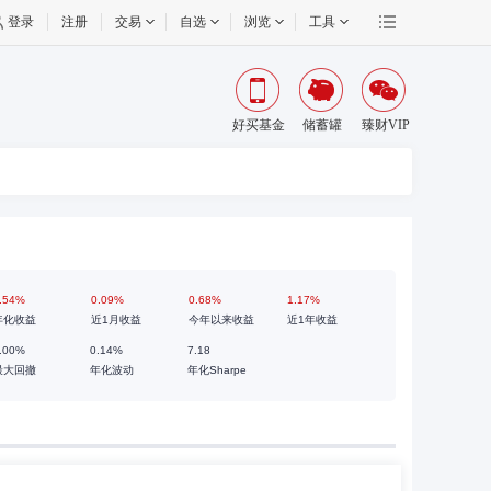
登录
注册
交易
自选
浏览
工具
好买基金
储蓄罐
臻财VIP
.54%
0.09%
0.68%
1.17%
年化收益
近1月收益
今年以来收益
近1年收益
.00%
0.14%
7.18
最大回撤
年化波动
年化Sharpe