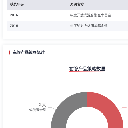
获奖年份
奖项名称
2016
年度开放式混合型金牛基金
2016
年度绝对收益明星基金奖
在管产品策略统计
在管产品策略数量