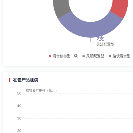
在管产品规模