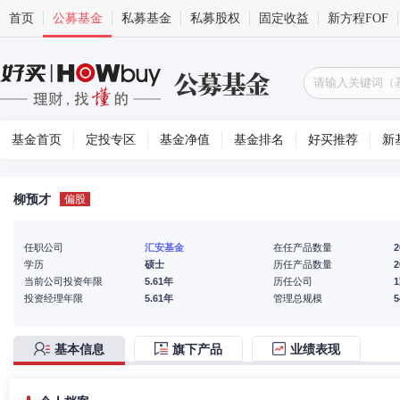
首页
公募基金
私募基金
私募股权
固定收益
新方程FOF
基金首页
定投专区
基金净值
基金排名
好买推荐
新
柳预才
偏股
任职公司
汇安基金
在任产品数量
2
学历
硕士
历任产品数量
2
当前公司投资年限
5.61年
历任公司
投资经理年限
5.61年
管理总规模
基本信息
旗下产品
业绩表现