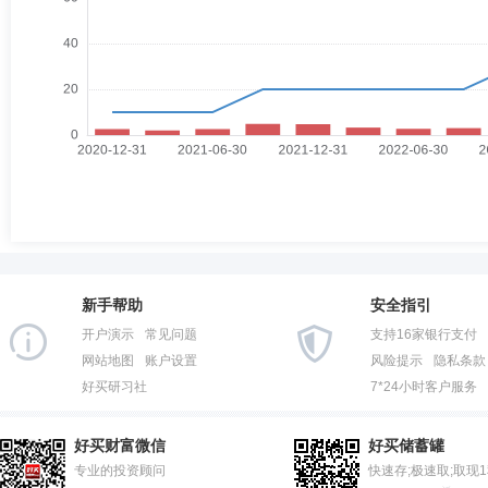
新手帮助
安全指引
开户演示
常见问题
支持16家银行支付
网站地图
账户设置
风险提示
隐私条款
好买研习社
7*24小时客户服务
好买财富微信
好买储蓄罐
专业的投资顾问
快速存;极速取;取现