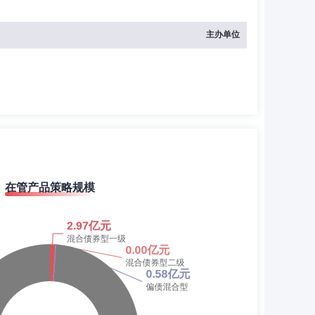
主办单位
在管产品策略规模