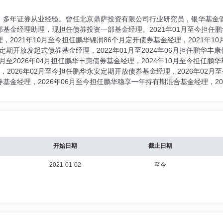
，多年证券从业经验。曾任北京鼎萨投资有限公司行业研究员，银华基金管理
基金经理助理，现担任债券投资一部基金经理。2021年01月至今担任鹏
2021年10月至今担任鹏华锦润86个月定开债券基金经理，2021年10
定期开放发起式债券基金经理，2022年01月至2024年06月担任鹏华丰康债
4月至2026年04月担任鹏华丰惠债券基金经理，2024年10月至今担任鹏
2026年02月至今担任鹏华永安定期开放债券基金经理，2026年02月
基金经理，2026年06月至今担任鹏华稳享一年持有期混合基金经理，20
开始日期
截止日期
2021-01-02
至今