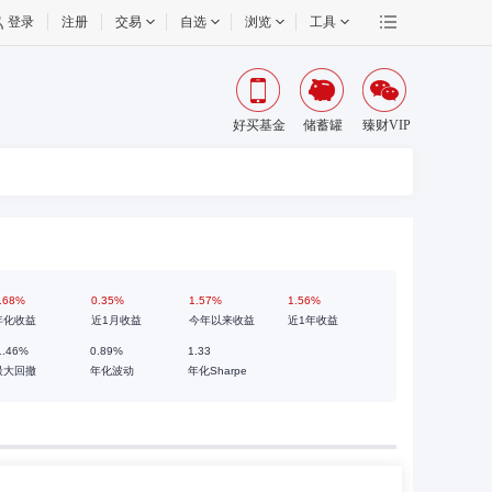
登录
注册
交易
自选
浏览
工具
好买基金
储蓄罐
臻财VIP
.68%
0.35%
1.57%
1.56%
年化收益
近1月收益
今年以来收益
近1年收益
1.46%
0.89%
1.33
最大回撤
年化波动
年化Sharpe