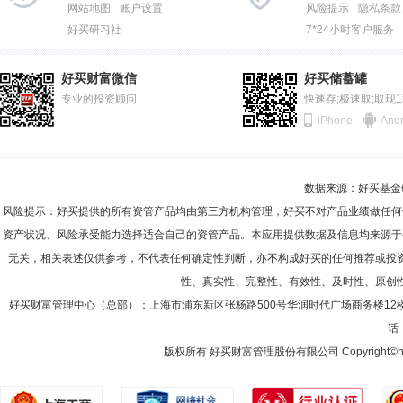
网站地图
账户设置
风险提示
隐私条款
好买研习社
7*24小时客户服务
好买财富微信
好买储蓄罐
专业的投资顾问
快速存;极速取;取现
iPhone
Andr
数据来源：好买基金研究
风险提示：好买提供的所有资管产品均由第三方机构管理，好买不对产品业绩做任何
资产状况、风险承受能力选择适合自己的资管产品。本应用提供数据及信息均来源于
无关，相关表述仅供参考，不代表任何确定性判断，亦不构成好买的任何推荐或投
性、真实性、完整性、有效性、及时性、原创
好买财富管理中心（总部）：上海市浦东新区张杨路500号华润时代广场商务楼12
话：
版权所有 好买财富管理股份有限公司 Copyright©howbuy.co