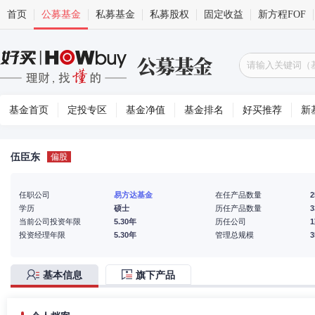
首页
公募基金
私募基金
私募股权
固定收益
新方程FOF
基金首页
定投专区
基金净值
基金排名
好买推荐
新
伍臣东
偏股
任职公司
易方达基金
在任产品数量
2
学历
硕士
历任产品数量
3
当前公司投资年限
5.30年
历任公司
投资经理年限
5.30年
管理总规模
基本信息
旗下产品