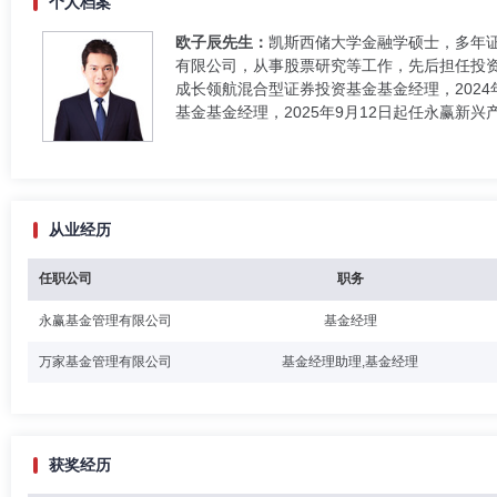
个人档案
欧子辰先生：
凯斯西储大学金融学硕士，多年证券
有限公司，从事股票研究等工作，先后担任投资
成长领航混合型证券投资基金基金经理，2024
基金基金经理，2025年9月12日起任永赢新
从业经历
任职公司
职务
永赢基金管理有限公司
基金经理
万家基金管理有限公司
基金经理助理,基金经理
获奖经历