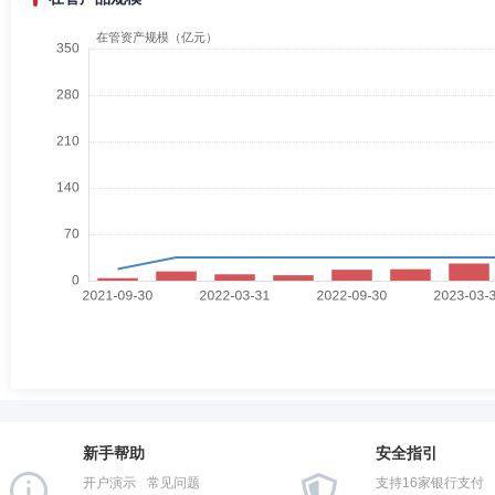
新手帮助
安全指引
开户演示
常见问题
支持16家银行支付