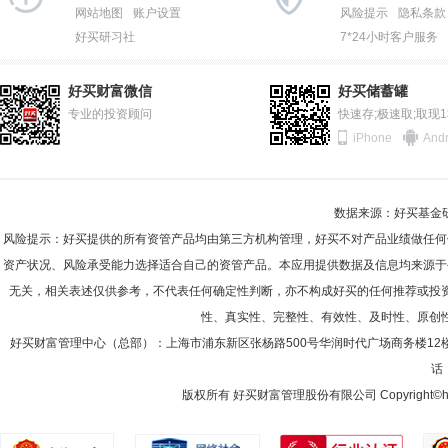
网站地图
账户设置
风险提示
隐私条款
好买研习社
7*24小时客户服务
好买财富微信
好买储蓄罐
专业的投资顾问
快速存;极速取;取现
iPhone
Andr
数据来源：好买基金研究
风险提示：好买提供的所有资管产品均由第三方机构管理，好买不对产品业绩做任何
资产状况、风险承受能力选择适合自己的资管产品。本应用提供数据及信息均来源于
无关，相关表述仅供参考，不代表任何确定性判断，亦不构成好买的任何推荐或投
性、真实性、完整性、有效性、及时性、原创
好买财富管理中心（总部）：上海市浦东新区张杨路500号华润时代广场商务楼12
话：
版权所有 好买财富管理股份有限公司 Copyright©howbuy.co