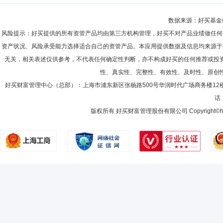
数据来源：好买基金研究
风险提示：好买提供的所有资管产品均由第三方机构管理，好买不对产品业绩做任何
资产状况、风险承受能力选择适合自己的资管产品。本应用提供数据及信息均来源于
无关，相关表述仅供参考，不代表任何确定性判断，亦不构成好买的任何推荐或投
性、真实性、完整性、有效性、及时性、原创
好买财富管理中心（总部）：上海市浦东新区张杨路500号华润时代广场商务楼12
话：
版权所有 好买财富管理股份有限公司 Copyright©howbuy.co