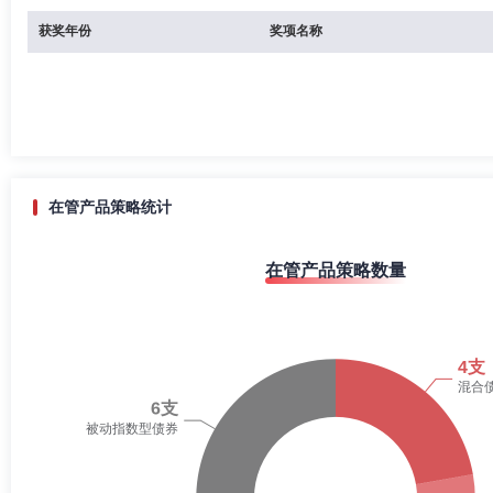
获奖年份
奖项名称
在管产品策略统计
在管产品策略数量