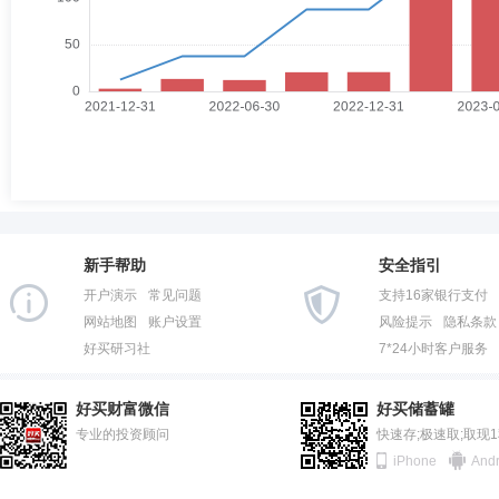
新手帮助
安全指引
开户演示
常见问题
支持16家银行支付
网站地图
账户设置
风险提示
隐私条款
好买研习社
7*24小时客户服务
好买财富微信
好买储蓄罐
专业的投资顾问
快速存;极速取;取现
iPhone
Andr