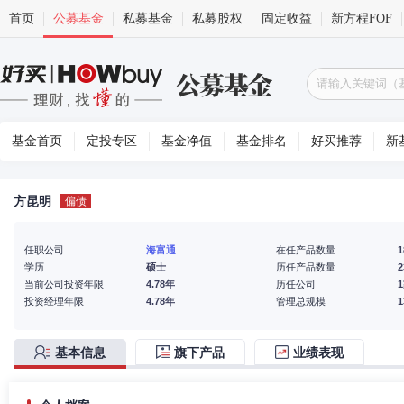
首页
公募基金
私募基金
私募股权
固定收益
新方程FOF
基金首页
定投专区
基金净值
基金排名
好买推荐
新
方昆明
偏债
任职公司
海富通
在任产品数量
1
学历
硕士
历任产品数量
2
当前公司投资年限
4.78年
历任公司
投资经理年限
4.78年
管理总规模
基本信息
旗下产品
业绩表现