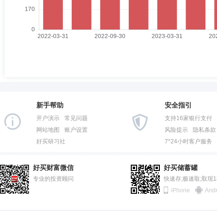
新手帮助
安全指引
开户演示
常见问题
支持16家银行支付
网站地图
账户设置
风险提示
隐私条款
好买研习社
7*24小时客户服务
好买财富微信
好买储蓄罐
专业的投资顾问
快速存;极速取;取现
iPhone
Andr