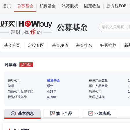
首页
公募基金
私募基金
私募股权
固定收益
新方程FOF
基金首页
定投专区
基金净值
基金排名
好买推荐
新
时慕蓉
货币型
任职公司
融通基金
在任产品数量
1
学历
硕士
历任产品数量
1
当前公司投资年限
4.59年
历任公司
投资经理年限
4.59年
管理总规模
基本信息
旗下产品
业绩表现