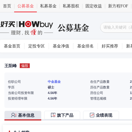
首页
公募基金
私募基金
私募股权
固定收益
新方程FOF
基金首页
定投专区
基金净值
基金排名
好买推荐
新
王阳峰
偏股
任职公司
中金基金
在任产品数量
2
学历
硕士
历任产品数量
2
当前公司投资年限
4.56年
历任公司
投资经理年限
4.56年
管理总规模
基本信息
旗下产品
业绩表现