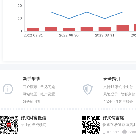
新手帮助
安全指引
开户演示
常见问题
支持16家银行支付
网站地图
账户设置
风险提示
隐私条款
好买研习社
7*24小时客户服务
好买财富微信
好买储蓄罐
专业的投资顾问
快速存;极速取;取现
iPhone
Andr