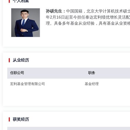
个人档案
孙硕先生：
中国国籍，北京大学计算机技术硕士
年2月16日起至今担任泰达宏利绩优增长灵活配
理。具备多年基金从业经验，具有基金从业资
从业经历
任职公司
职务
宏利基金管理有限公司
基金经理
获奖经历