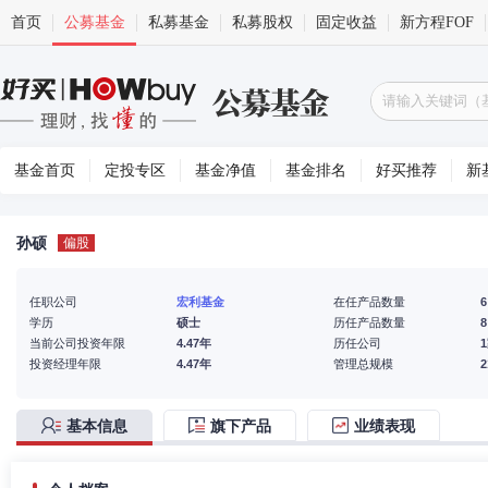
首页
公募基金
私募基金
私募股权
固定收益
新方程FOF
基金首页
定投专区
基金净值
基金排名
好买推荐
新
孙硕
偏股
任职公司
宏利基金
在任产品数量
6
学历
硕士
历任产品数量
8
当前公司投资年限
4.47年
历任公司
投资经理年限
4.47年
管理总规模
基本信息
旗下产品
业绩表现