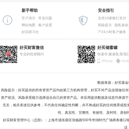
新手帮助
安全指引
开户演示
常见问题
支持16家银行支付
网站地图
账户设置
风险提示
隐私条款
好买研习社
7*24小时客户服务
好买财富微信
好买储蓄罐
专业的投资顾问
快速存;极速取;取现
iPhone
Andr
数据来源：好买基金研究
风险提示：好买提供的所有资管产品均由第三方机构管理，好买不对产品业绩做任何
资产状况、风险承受能力选择适合自己的资管产品。本应用提供数据及信息均来源于
无关，相关表述仅供参考，不代表任何确定性判断，亦不构成好买的任何推荐或投
性、真实性、完整性、有效性、及时性、原创
好买财富管理中心（总部）：上海市浦东新区张杨路500号华润时代广场商务楼12
话：