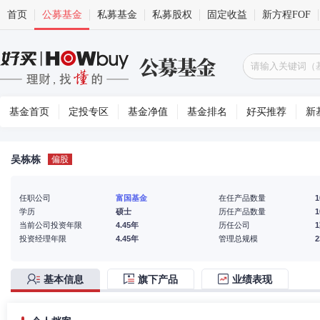
首页
公募基金
私募基金
私募股权
固定收益
新方程FOF
基金首页
定投专区
基金净值
基金排名
好买推荐
新
吴栋栋
偏股
任职公司
富国基金
在任产品数量
1
学历
硕士
历任产品数量
1
当前公司投资年限
4.45年
历任公司
投资经理年限
4.45年
管理总规模
基本信息
旗下产品
业绩表现