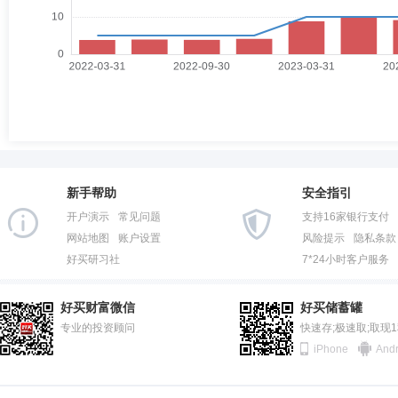
新手帮助
安全指引
开户演示
常见问题
支持16家银行支付
网站地图
账户设置
风险提示
隐私条款
好买研习社
7*24小时客户服务
好买财富微信
好买储蓄罐
专业的投资顾问
快速存;极速取;取现
iPhone
Andr