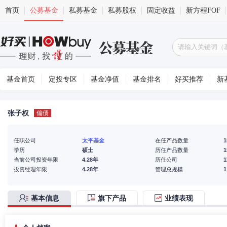
首页
公募基金
私募基金
私募股权
固定收益
新方程FOF
基金首页
定投专区
基金净值
基金排名
好买推荐
新
张子权
偏债
任职公司
太平基金
在任产品数量
1
学历
硕士
历任产品数量
1
当前公司投资年限
4.28年
历任公司
投资经理年限
4.28年
管理总规模
基本信息
旗下产品
业绩表现