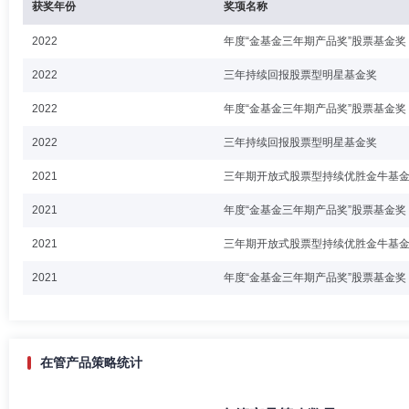
获奖年份
奖项名称
2022
年度“金基金三年期产品奖”股票基金奖
2022
三年持续回报股票型明星基金奖
2022
年度“金基金三年期产品奖”股票基金奖
2022
三年持续回报股票型明星基金奖
2021
三年期开放式股票型持续优胜金牛基
2021
年度“金基金三年期产品奖”股票基金奖
2021
三年期开放式股票型持续优胜金牛基
2021
年度“金基金三年期产品奖”股票基金奖
在管产品策略统计