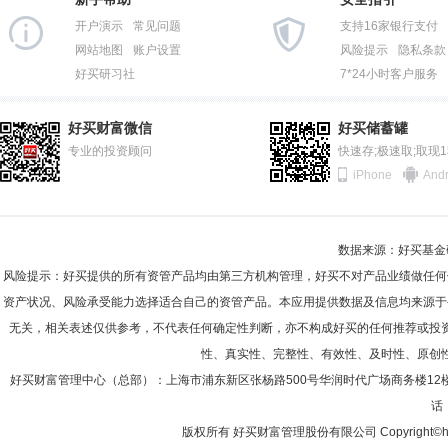
开户演示
常见问题
支持16家银行支付
网站地图
账户设置
风险提示
隐私条款
好买研习社
7*24小时客户服务
好买财富微信
好买储蓄罐
专业的投资顾问
快速存;极速取;取现
iPhone
Andr
数据来源：好买基金研究
风险提示：好买提供的所有资管产品均由第三方机构管理，好买不对产品业绩做任何
资产状况、风险承受能力选择适合自己的资管产品。本应用提供数据及信息均来源于
无关，相关表述仅供参考，不代表任何确定性判断，亦不构成好买的任何推荐或投
性、真实性、完整性、有效性、及时性、原创
好买财富管理中心（总部）：上海市浦东新区张杨路500号华润时代广场商务楼12
话：
版权所有 好买财富管理股份有限公司 Copyright©howbuy.co