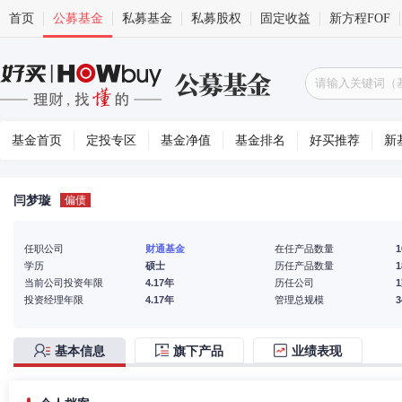
首页
公募基金
私募基金
私募股权
固定收益
新方程FOF
基金首页
定投专区
基金净值
基金排名
好买推荐
新
闫梦璇
偏债
任职公司
财通基金
在任产品数量
1
学历
硕士
历任产品数量
1
当前公司投资年限
4.17年
历任公司
投资经理年限
4.17年
管理总规模
基本信息
旗下产品
业绩表现