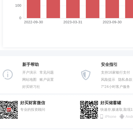
新手帮助
安全指引
开户演示
常见问题
支持16家银行支付
网站地图
账户设置
风险提示
隐私条款
好买研习社
7*24小时客户服务
好买财富微信
好买储蓄罐
专业的投资顾问
快速存;极速取;取现
iPhone
Andr