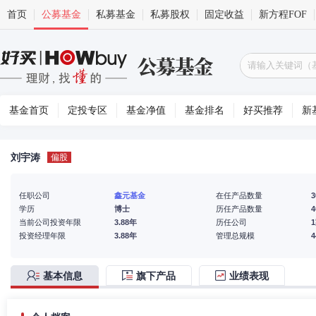
首页
公募基金
私募基金
私募股权
固定收益
新方程FOF
基金首页
定投专区
基金净值
基金排名
好买推荐
新
刘宇涛
偏股
任职公司
鑫元基金
在任产品数量
3
学历
博士
历任产品数量
4
当前公司投资年限
3.88年
历任公司
投资经理年限
3.88年
管理总规模
基本信息
旗下产品
业绩表现