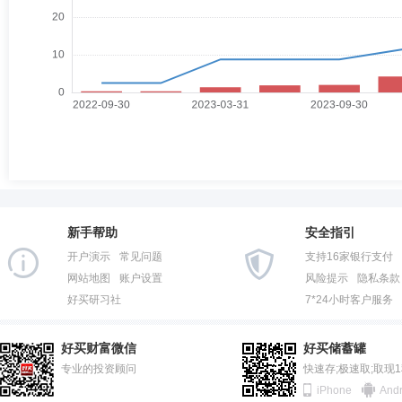
新手帮助
安全指引
开户演示
常见问题
支持16家银行支付
网站地图
账户设置
风险提示
隐私条款
好买研习社
7*24小时客户服务
好买财富微信
好买储蓄罐
专业的投资顾问
快速存;极速取;取现
iPhone
Andr