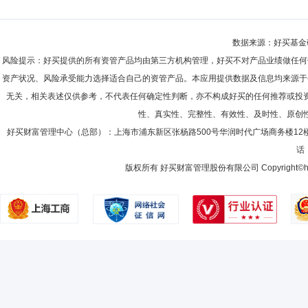
数据来源：好买基金研究
风险提示：好买提供的所有资管产品均由第三方机构管理，好买不对产品业绩做任何
资产状况、风险承受能力选择适合自己的资管产品。本应用提供数据及信息均来源于
无关，相关表述仅供参考，不代表任何确定性判断，亦不构成好买的任何推荐或投
性、真实性、完整性、有效性、及时性、原创
好买财富管理中心（总部）：上海市浦东新区张杨路500号华润时代广场商务楼12
话：
版权所有 好买财富管理股份有限公司 Copyright©howbuy.co