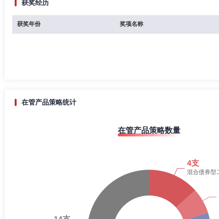
获奖经历
获奖年份
奖项名称
在管产品策略统计
在管产品策略数量