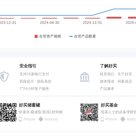
安全指引
了解好买
支持16家银行支付
联系我们
关于好买
风险提示
隐私条款
媒体报道
招募成员
7*24小时客户服务
产品服务
好买储蓄罐
好买基金
快速存;极速取;取现1秒到账
投基人士的必备理财
iPhone
Android
iPhone
Andro