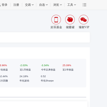
登录
注册
交易
自选
浏览
工具
好买基金
储蓄罐
臻财VIP
3.96%
-2.03%
-3.34%
25.09%
年化收益
近1月收益
今年以来收益
近1年收益
52.44%
24.18%
0.52
最大回撤
年化波动
年化Sharpe