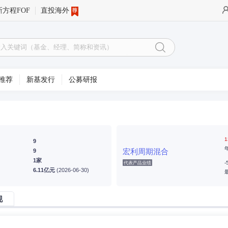
新方程FOF
直投海外
推荐
新基发行
公募研报
1
9
宏利周期混合
9
1家
-
代表产品业绩
6.11亿元
(2026-06-30)
现