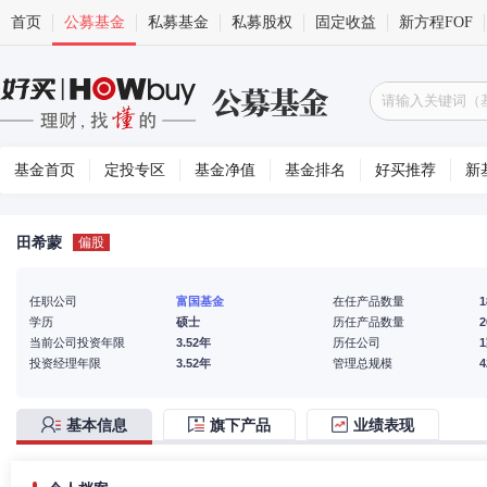
首页
公募基金
私募基金
私募股权
固定收益
新方程FOF
基金首页
定投专区
基金净值
基金排名
好买推荐
新
田希蒙
偏股
任职公司
富国基金
在任产品数量
1
学历
硕士
历任产品数量
2
当前公司投资年限
3.52年
历任公司
投资经理年限
3.52年
管理总规模
基本信息
旗下产品
业绩表现