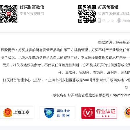
好买财富微信
好买储蓄罐
专业的投资顾问
快速存;极速取;取现
iPhone
Andr
数据来源：好买基金研究
风险提示：好买提供的所有资管产品均由第三方机构管理，好买不对产品业绩做任何
资产状况、风险承受能力选择适合自己的资管产品。本应用提供数据及信息均来源于
无关，相关表述仅供参考，不代表任何确定性判断，亦不构成好买的任何推荐或投
性、真实性、完整性、有效性、及时性、原创
好买财富管理中心（总部）：上海市浦东新区张杨路500号华润时代广场商务楼12
话：
版权所有 好买财富管理股份有限公司 Copyright©howbuy.co