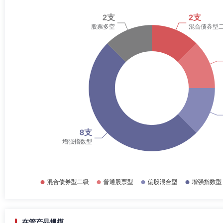
在管产品规模