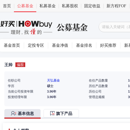
首页
公募基金
私募基金
私募股权
固定收益
新方程FOF
基金首页
定投专区
基金净值
基金排名
好买推荐
新
王帅
偏股
任职公司
天弘基金
在任产品数量
1
学历
硕士
历任产品数量
1
当前公司投资年限
3.96年
历任公司
投资经理年限
3.96年
管理总规模
基本信息
旗下产品