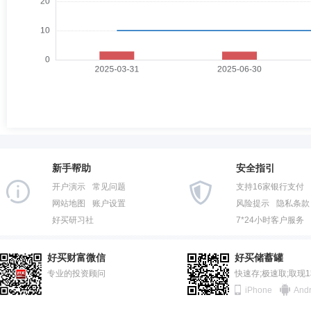
新手帮助
安全指引
开户演示
常见问题
支持16家银行支付
网站地图
账户设置
风险提示
隐私条款
好买研习社
7*24小时客户服务
好买财富微信
好买储蓄罐
专业的投资顾问
快速存;极速取;取现
iPhone
Andr