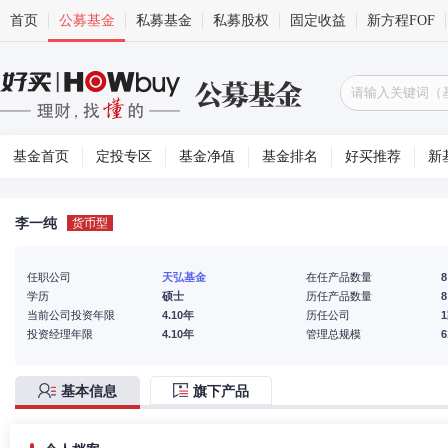
首页
公募基金
私募基金
私募股权
固定收益
新方程FOF
基金首页
定投专区
基金净值
基金排名
好买推荐
新
李一纯
货币型
任职公司
天弘基金
在任产品数量
8
学历
硕士
历任产品数量
8
当前公司投资年限
4.10年
历任公司
投资经理年限
4.10年
管理总规模
基本信息
旗下产品