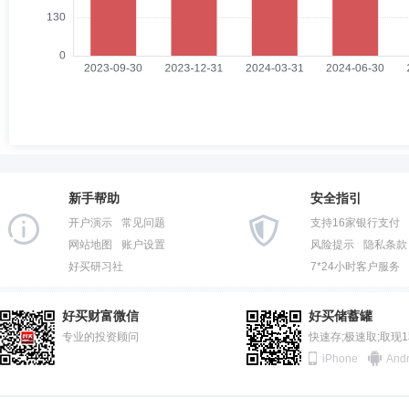
新手帮助
安全指引
开户演示
常见问题
支持16家银行支付
网站地图
账户设置
风险提示
隐私条款
好买研习社
7*24小时客户服务
好买财富微信
好买储蓄罐
专业的投资顾问
快速存;极速取;取现
iPhone
Andr