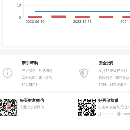
新手帮助
安全指引
开户演示
常见问题
支持16家银行支付
网站地图
账户设置
风险提示
隐私条款
好买研习社
7*24小时客户服务
好买财富微信
好买储蓄罐
专业的投资顾问
快速存;极速取;取现
iPhone
Andr