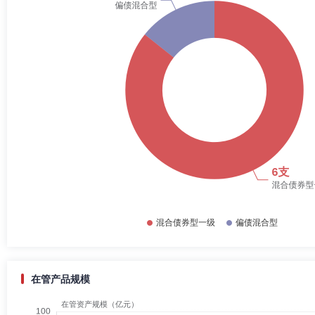
在管产品规模