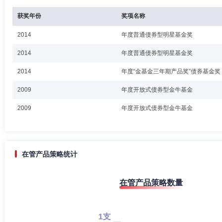
获奖年份
奖项名称
2014
年度普通债券型明星基金奖
2014
年度普通债券型明星基金奖
2014
年度“金基金三年期产品奖”债券基金奖
2009
年度开放式债券型金牛基金
2009
年度开放式债券型金牛基金
在管产品策略统计
在管产品策略数量