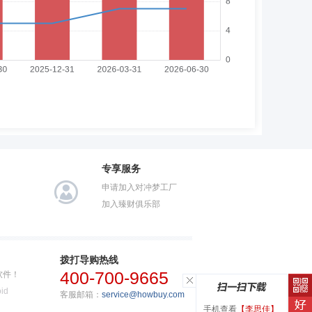
专享服务
申请加入对冲梦工厂
加入臻财俱乐部
拨打导购热线
400-700-9665
软件！
id
客服邮箱：
service@howbuy.com
手机查看
【李思佳】