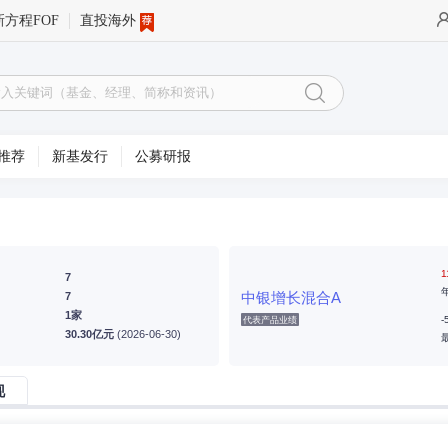
新方程FOF
直投海外
推荐
新基发行
公募研报
1
7
中银增长混合A
7
1家
-
代表产品业绩
30.30亿元
(2026-06-30)
现