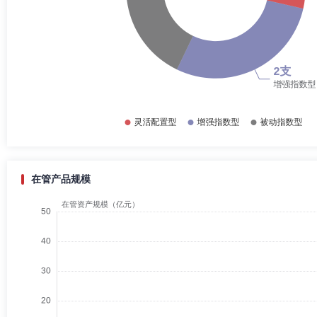
在管产品规模