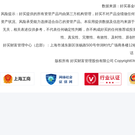
数据来源：好买基金研究
风险提示：好买提供的所有资管产品均由第三方机构管理，好买不对产品业绩做任何
资产状况、风险承受能力选择适合自己的资管产品。本应用提供数据及信息均来源于
无关，相关表述仅供参考，不代表任何确定性判断，亦不构成好买的任何推荐或投
性、真实性、完整性、有效性、及时性、原创
好买财富管理中心（总部）：上海市浦东新区张杨路500号华润时代广场商务楼12
话：
版权所有 好买财富管理股份有限公司 Copyright©howbuy.co