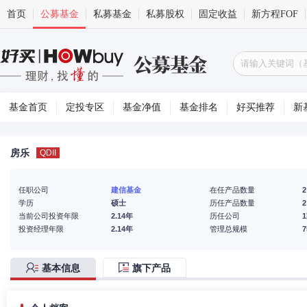
首页
公募基金
私募基金
私募股权
固定收益
新方程FOF
基金首页
定投专区
基金净值
基金排名
好买推荐
新
房乐
QDII
任职公司
建信基金
在任产品数量
2
学历
硕士
历任产品数量
2
当前公司投资年限
2.14年
历任公司
投资经理年限
2.14年
管理总规模
基本信息
旗下产品