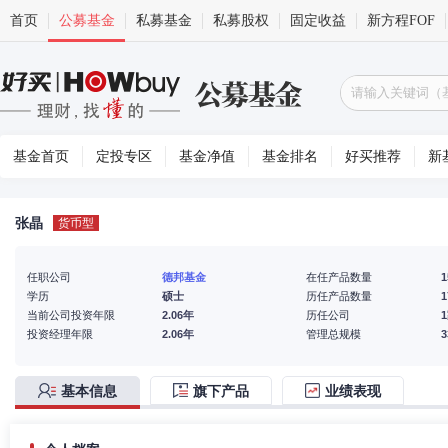
首页
公募基金
私募基金
私募股权
固定收益
新方程FOF
基金首页
定投专区
基金净值
基金排名
好买推荐
新
张晶
货币型
任职公司
德邦基金
在任产品数量
1
学历
硕士
历任产品数量
1
当前公司投资年限
2.06年
历任公司
投资经理年限
2.06年
管理总规模
基本信息
旗下产品
业绩表现