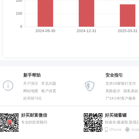
新手帮助
安全指引
开户演示
常见问题
支持16家银行支付
网站地图
账户设置
风险提示
隐私条款
好买研习社
7*24小时客户服务
好买财富微信
好买储蓄罐
专业的投资顾问
快速存;极速取;取现
iPhone
Andr