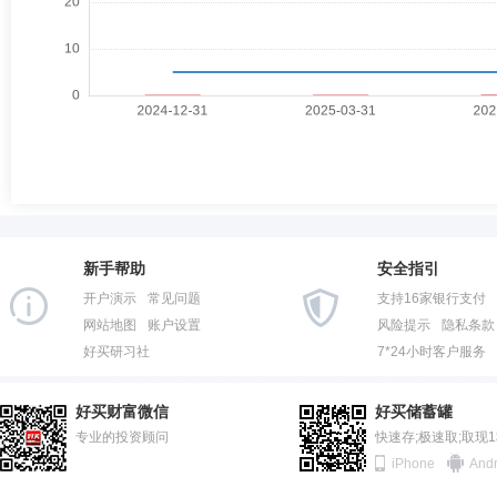
新手帮助
安全指引
开户演示
常见问题
支持16家银行支付
网站地图
账户设置
风险提示
隐私条款
好买研习社
7*24小时客户服务
好买财富微信
好买储蓄罐
专业的投资顾问
快速存;极速取;取现
iPhone
Andr