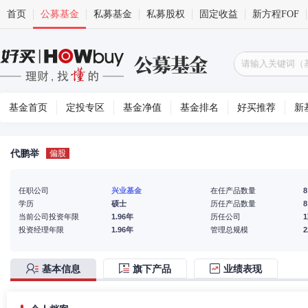
首页
公募基金
私募基金
私募股权
固定收益
新方程FOF
基金首页
定投专区
基金净值
基金排名
好买推荐
新
代鹏举
偏股
任职公司
兴业基金
在任产品数量
8
学历
硕士
历任产品数量
8
当前公司投资年限
1.96年
历任公司
投资经理年限
1.96年
管理总规模
基本信息
旗下产品
业绩表现