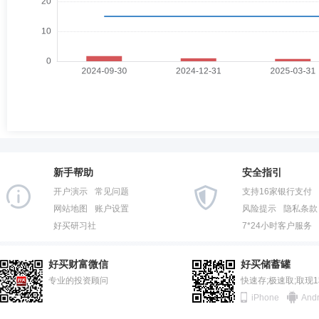
新手帮助
安全指引
开户演示
常见问题
支持16家银行支付
网站地图
账户设置
风险提示
隐私条款
好买研习社
7*24小时客户服务
好买财富微信
好买储蓄罐
专业的投资顾问
快速存;极速取;取现
iPhone
Andr