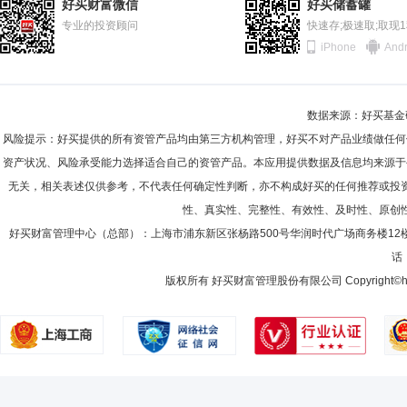
好买财富微信
好买储蓄罐
专业的投资顾问
快速存;极速取;取现
iPhone
Andr
数据来源：好买基金研究
风险提示：好买提供的所有资管产品均由第三方机构管理，好买不对产品业绩做任何
资产状况、风险承受能力选择适合自己的资管产品。本应用提供数据及信息均来源于
无关，相关表述仅供参考，不代表任何确定性判断，亦不构成好买的任何推荐或投
性、真实性、完整性、有效性、及时性、原创
好买财富管理中心（总部）：上海市浦东新区张杨路500号华润时代广场商务楼12
话：
版权所有 好买财富管理股份有限公司 Copyright©howbuy.co