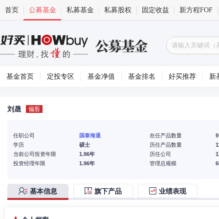
首页
公募基金
私募基金
私募股权
固定收益
新方程FOF
基金首页
定投专区
基金净值
基金排名
好买推荐
新
刘晟
偏股
任职公司
国泰海通
在任产品数量
9
学历
硕士
历任产品数量
1
当前公司投资年限
1.96年
历任公司
投资经理年限
1.96年
管理总规模
基本信息
旗下产品
业绩表现