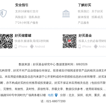
安全指引
了解好买
支持16家银行支付
联系我们
关于好买
风险提示
隐私条款
媒体报道
招募成员
7*24小时客户服务
产品服务
好买储蓄罐
好买基金
快速存;极速取;取现1秒到账
投基人士的必备理财
iPhone
Android
iPhone
Andro
数据来源：好买基金研究中心 数据更新时间：8/8/2026
机构管理，好买不对产品业绩做任何保证。投资者应仔细阅读资管产品的相关法律文
品。本应用提供数据及信息均来源于公开资料或经外部授权信息的分析和整理，好买
判断，亦不构成好买的任何推荐或投资建议。好买不保证本应用相关信息（包括但不限
性、完整性、有效性、及时性、原创性等。所载文章、数据仅供参考，使用前请核实，
杨路500号华润时代广场商务楼12楼
地图
分部：北京、深圳、杭州、重庆、成都、济
话：021-68077200