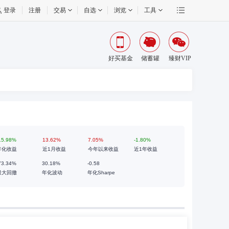
登录
注册
交易
自选
浏览
工具
好买基金
储蓄罐
臻财VIP
15.98%
13.62%
7.05%
-1.80%
年化收益
近1月收益
今年以来收益
近1年收益
73.34%
30.18%
-0.58
最大回撤
年化波动
年化Sharpe