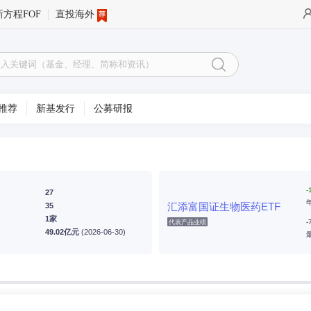
新方程FOF
直投海外
推荐
新基发行
公募研报
-
27
汇添富国证生物医药ETF
35
1家
-
代表产品业绩
49.02亿元
(2026-06-30)