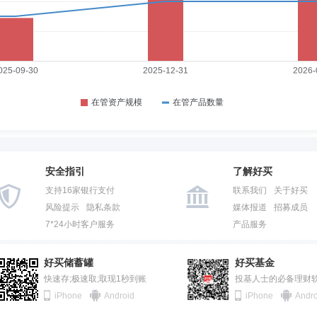
安全指引
了解好买
支持16家银行支付
联系我们
关于好买
风险提示
隐私条款
媒体报道
招募成员
7*24小时客户服务
产品服务
好买储蓄罐
好买基金
快速存;极速取;取现1秒到账
投基人士的必备理财
iPhone
Android
iPhone
Andro