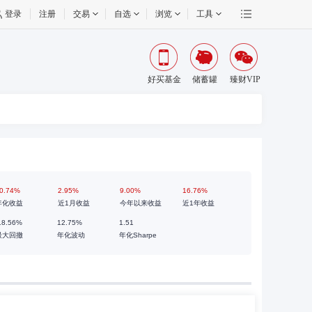
登录
注册
交易
自选
浏览
工具
好买基金
储蓄罐
臻财VIP
0.74%
2.95%
9.00%
16.76%
年化收益
近1月收益
今年以来收益
近1年收益
18.56%
12.75%
1.51
最大回撤
年化波动
年化Sharpe