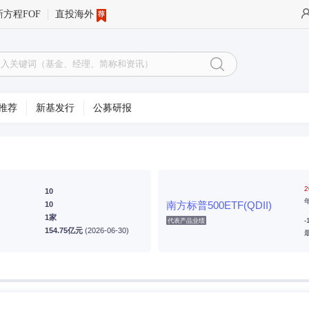
新方程FOF
直投海外
推荐
新基发行
公募研报
2
10
南方标普500ETF(QDII)
10
1家
-
代表产品业绩
154.75亿元
(2026-06-30)