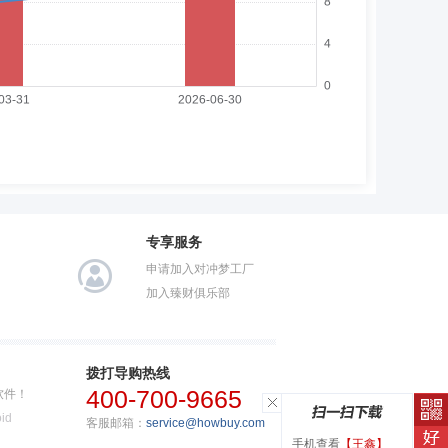
专享服务
申请加入对冲梦工厂
加入臻财俱乐部
拨打导购热线
400-700-9665
软件！
id
客服邮箱：
service@howbuy.com
手机查看
【王鑫】