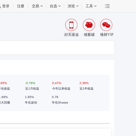
登录
注册
交易
自选
浏览
工具
好买基金
储蓄罐
臻财VIP
.95%
-0.78%
0.47%
2.36%
年化收益
近1月收益
今年以来收益
近1年收益
1.69%
1.85%
0.78
最大回撤
年化波动
年化Sharpe