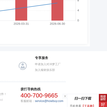
专享服务
申请加入对冲梦工厂
加入臻财俱乐部
拨打导购热线
400-700-9665
软件！
id
客服邮箱：
service@howbuy.com
手机查看
【王嘉鹏】