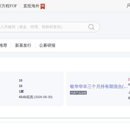
新方程FOF
直投海外
推荐
新基发行
公募研报
2
10
银华华丰三个月持有期混合(FOF)A
10
1家
-
代表产品业绩
43.61亿元
(2026-06-30)