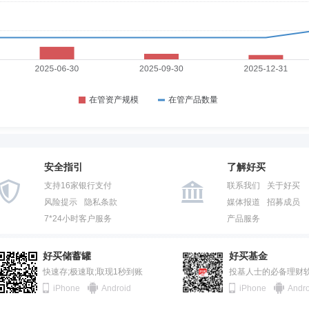
安全指引
了解好买
支持16家银行支付
联系我们
关于好买
风险提示
隐私条款
媒体报道
招募成员
7*24小时客户服务
产品服务
好买储蓄罐
好买基金
快速存;极速取;取现1秒到账
投基人士的必备理财
iPhone
Android
iPhone
Andro