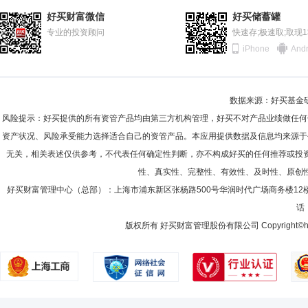
好买财富微信
好买储蓄罐
专业的投资顾问
快速存;极速取;取现
iPhone
Andr
数据来源：好买基金研究
风险提示：好买提供的所有资管产品均由第三方机构管理，好买不对产品业绩做任何
资产状况、风险承受能力选择适合自己的资管产品。本应用提供数据及信息均来源于
无关，相关表述仅供参考，不代表任何确定性判断，亦不构成好买的任何推荐或投
性、真实性、完整性、有效性、及时性、原创
好买财富管理中心（总部）：上海市浦东新区张杨路500号华润时代广场商务楼12
话：
版权所有 好买财富管理股份有限公司 Copyright©howbuy.co