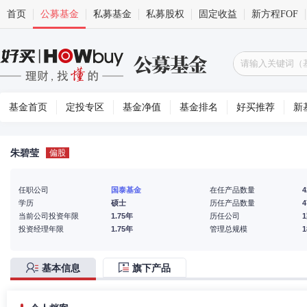
首页
公募基金
私募基金
私募股权
固定收益
新方程FOF
基金首页
定投专区
基金净值
基金排名
好买推荐
新
朱碧莹
偏股
任职公司
国泰基金
在任产品数量
4
学历
硕士
历任产品数量
4
当前公司投资年限
1.75年
历任公司
投资经理年限
1.75年
管理总规模
基本信息
旗下产品