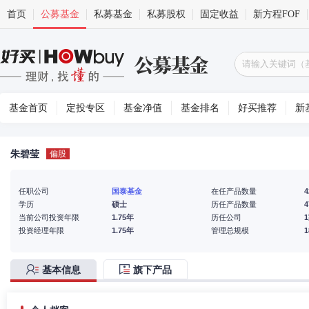
首页
公募基金
私募基金
私募股权
固定收益
新方程FOF
基金首页
定投专区
基金净值
基金排名
好买推荐
新
朱碧莹
偏股
任职公司
国泰基金
在任产品数量
4
学历
硕士
历任产品数量
4
当前公司投资年限
1.75年
历任公司
投资经理年限
1.75年
管理总规模
基本信息
旗下产品