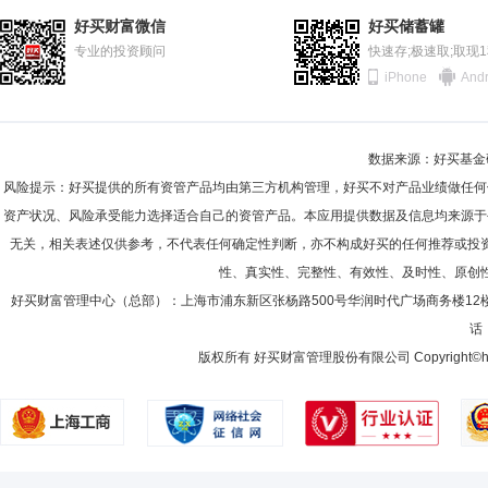
好买财富微信
好买储蓄罐
专业的投资顾问
快速存;极速取;取现
iPhone
Andr
数据来源：好买基金研究
风险提示：好买提供的所有资管产品均由第三方机构管理，好买不对产品业绩做任何
资产状况、风险承受能力选择适合自己的资管产品。本应用提供数据及信息均来源于
无关，相关表述仅供参考，不代表任何确定性判断，亦不构成好买的任何推荐或投
性、真实性、完整性、有效性、及时性、原创
好买财富管理中心（总部）：上海市浦东新区张杨路500号华润时代广场商务楼12
话：
版权所有 好买财富管理股份有限公司 Copyright©howbuy.co