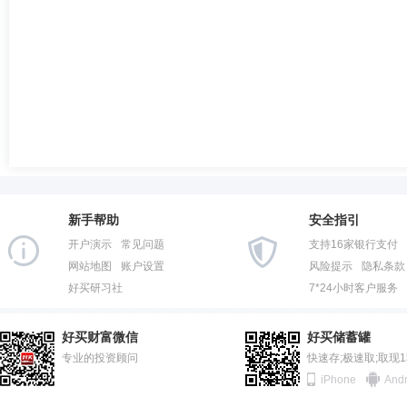
新手帮助
安全指引
开户演示
常见问题
支持16家银行支付
网站地图
账户设置
风险提示
隐私条款
好买研习社
7*24小时客户服务
好买财富微信
好买储蓄罐
专业的投资顾问
快速存;极速取;取现
iPhone
Andr