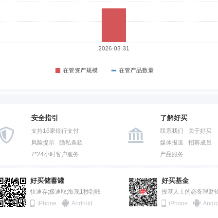
安全指引
了解好买
支持16家银行支付
联系我们
关于好买
风险提示
隐私条款
媒体报道
招募成员
7*24小时客户服务
产品服务
好买储蓄罐
好买基金
快速存;极速取;取现1秒到账
投基人士的必备理财
iPhone
Android
iPhone
Andro