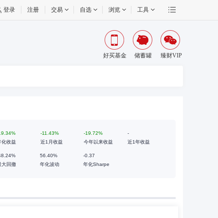
登录
注册
交易
自选
浏览
工具
好买基金
储蓄罐
臻财VIP
19.34%
-11.43%
-19.72%
-
年化收益
近1月收益
今年以来收益
近1年收益
48.24%
56.40%
-0.37
最大回撤
年化波动
年化Sharpe