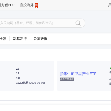
新方程FOF
直投海外
推荐
新基发行
公募研报
-
19
鹏华中证卫星产业ETF
19
1家
-
代表产品业绩
19.52亿元
(2026-06-30)