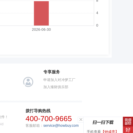
专享服务
申请加入对冲梦工厂
加入臻财俱乐部
拨打导购热线
400-700-9665
软件！
id
客服邮箱：
service@howbuy.com
手机查看
【钟成亮】