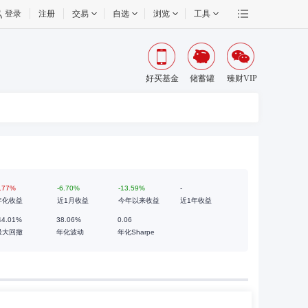
登录
注册
交易
自选
浏览
工具
好买基金
储蓄罐
臻财VIP
.77%
-6.70%
-13.59%
-
年化收益
近1月收益
今年以来收益
近1年收益
44.01%
38.06%
0.06
最大回撤
年化波动
年化Sharpe