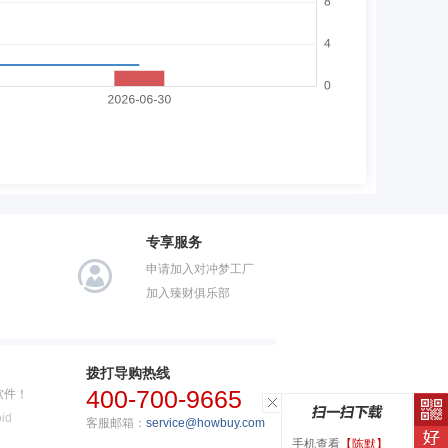
专享服务
申请加入对冲梦工厂
加入臻财俱乐部
拨打导购热线
400-700-9665
软件！
id
客服邮箱：
service@howbuy.com
手机查看
【陈默】