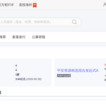
新方程FOF
直投海外
推荐
新基发行
公募研报
3
4
平安资源精选混合发起式A
4
1家
-
代表产品业绩
3.64亿元
(2026-06-30)
现