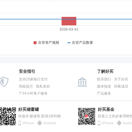
安全指引
了解好买
支持16家银行支付
联系我们
关于好买
风险提示
隐私条款
媒体报道
招募成员
7*24小时客户服务
产品服务
好买储蓄罐
好买基金
快速存;极速取;取现1秒到账
投基人士的必备理财
iPhone
Android
iPhone
Andro