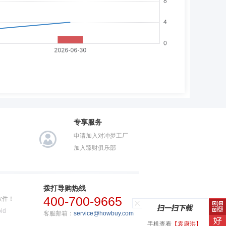
专享服务
申请加入对冲梦工厂
加入臻财俱乐部
拨打导购热线
400-700-9665
软件！
id
客服邮箱：
service@howbuy.com
手机查看
【袁康洪】