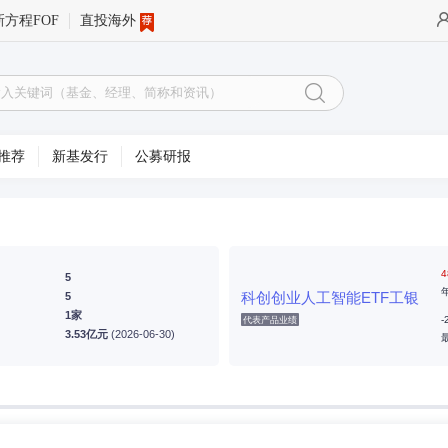
新方程FOF
直投海外
推荐
新基发行
公募研报
4
5
科创创业人工智能ETF工银
5
1家
-
代表产品业绩
3.53亿元
(2026-06-30)