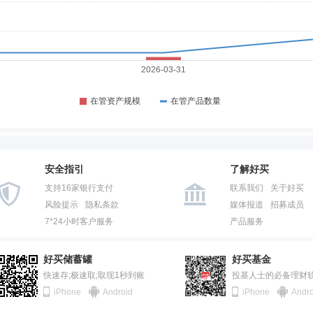
安全指引
了解好买
支持16家银行支付
联系我们
关于好买
风险提示
隐私条款
媒体报道
招募成员
7*24小时客户服务
产品服务
好买储蓄罐
好买基金
快速存;极速取;取现1秒到账
投基人士的必备理财
iPhone
Android
iPhone
Andro