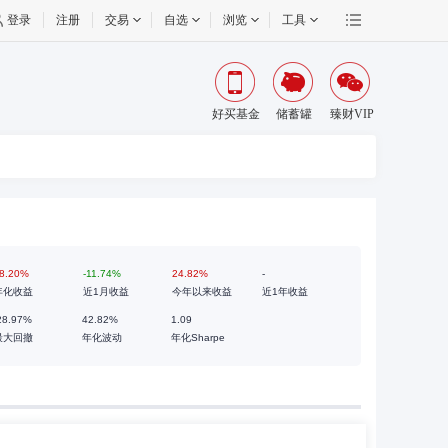
登录
注册
交易
自选
浏览
工具
好买基金
储蓄罐
臻财VIP
8.20%
-11.74%
24.82%
-
年化收益
近1月收益
今年以来收益
近1年收益
28.97%
42.82%
1.09
最大回撤
年化波动
年化Sharpe