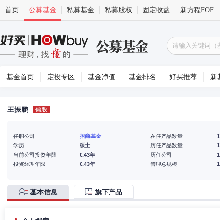
首页
公募基金
私募基金
私募股权
固定收益
新方程FOF
基金首页
定投专区
基金净值
基金排名
好买推荐
新
王振鹏
偏股
任职公司
招商基金
在任产品数量
1
学历
硕士
历任产品数量
1
当前公司投资年限
0.43年
历任公司
投资经理年限
0.43年
管理总规模
基本信息
旗下产品