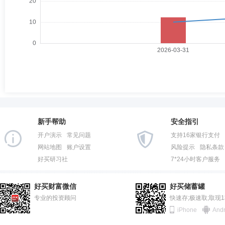
新手帮助
安全指引
开户演示
常见问题
支持16家银行支付
网站地图
账户设置
风险提示
隐私条款
好买研习社
7*24小时客户服务
好买财富微信
好买储蓄罐
专业的投资顾问
快速存;极速取;取现
iPhone
Andr