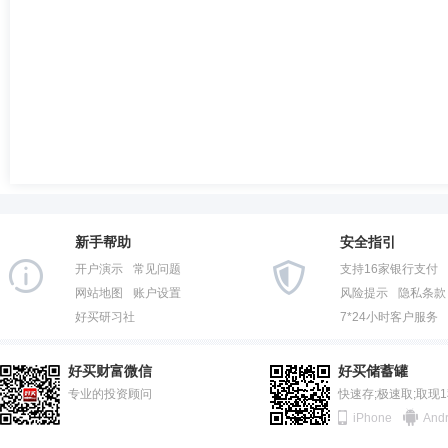
新手帮助
安全指引
开户演示
常见问题
支持16家银行支付
网站地图
账户设置
风险提示
隐私条款
好买研习社
7*24小时客户服务
好买财富微信
好买储蓄罐
专业的投资顾问
快速存;极速取;取现
iPhone
Andr