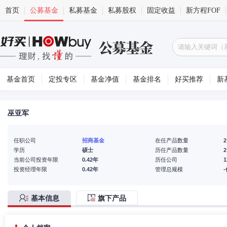
首页
公募基金
私募基金
私募股权
固定收益
新方程FOF
基金首页
定投专区
基金净值
基金排名
好买推荐
新
巫亚军
任职公司
招商基金
在任产品数量
2
学历
硕士
历任产品数量
2
当前公司投资年限
0.42年
历任公司
投资经理年限
0.42年
管理总规模
基本信息
旗下产品