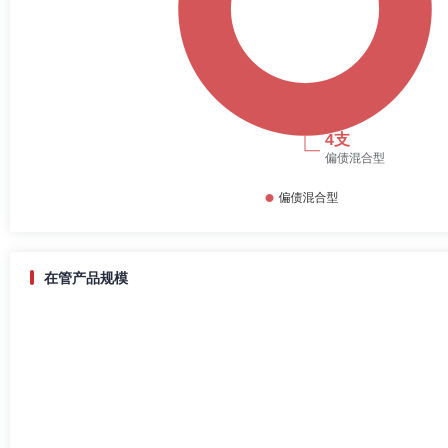
在管产品规模