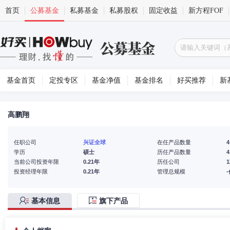
首页
公募基金
私募基金
私募股权
固定收益
新方程FOF
基金首页
定投专区
基金净值
基金排名
好买推荐
新
高鹏翔
任职公司
兴证全球
在任产品数量
4
学历
硕士
历任产品数量
4
当前公司投资年限
0.21年
历任公司
投资经理年限
0.21年
管理总规模
基本信息
旗下产品