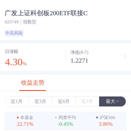
广发上证科创板200ETF联接C
023749
指数型
中高风险
日涨幅
净值(8-7)
4.30
1.2271
%
收益走势
近1月
近3月
近6月
近1年
最大
近3年
本基金
同类平均
沪深300
22.71%
-0.45%
3.86%
近5年