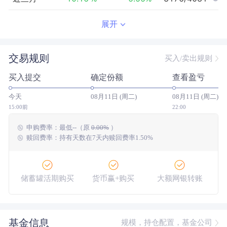
近半年
4.10
%
0.14
%
1024/3908
展开
近一年
--
0.00
%
--/--
交易规则
买入/卖出规则
近三年
--
0.00
%
--/--
买入提交
确定份额
查看盈亏
近五年
--
0.00
%
--/--
今天
08月11日 (周二)
08月11日 (周二)
今年以来
17.11
%
3.61
%
590/3837
15:00前
22:00
申购费率：
最低
--
（原
0.00%
）
成立以来
22.71
%
--
--/--
赎回费率：持有天数在7天内赎回费率1.50%
储蓄罐活期购买
货币赢+购买
大额网银转账
基金信息
规模，持仓配置，基金公司